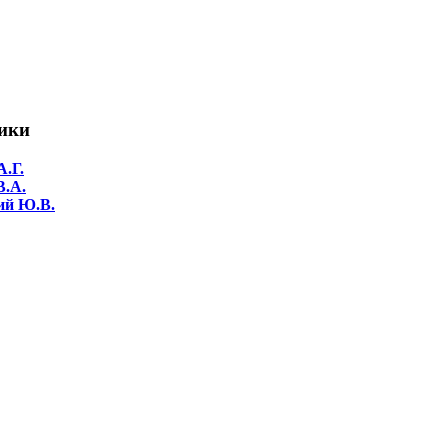
ики
А.Г.
В.А.
ий Ю.В.