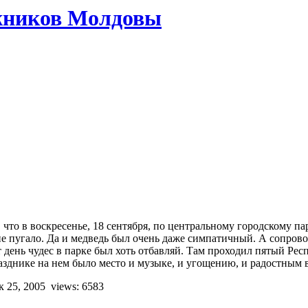
жников Молдовы
, что в воскресенье, 18 сентября, по центральному городскому п
не пугало. Да и медведь был очень даже симпатичный. А сопрово
т день чудес в парке был хоть отбавляй. Там проходил пятый Ре
азднике на нем было место и музыке, и угощению, и радостным
к 25, 2005
views: 6583