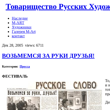
Товарищество Русских Худо
Наследие
M-ART
Художники
Галерея M-Art
контакт
Дек 28, 2005
views: 6711
ВОЗЬМЕМСЯ ЗА РУКИ ДРУЗЬЯ!
Категории:
Пресса
ФЕСТИВАЛЬ
То
и 
то
пр
Де