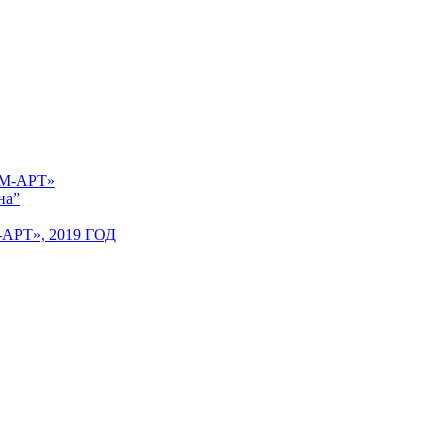
 «М-АРТ»
на”
Т», 2019 ГОД