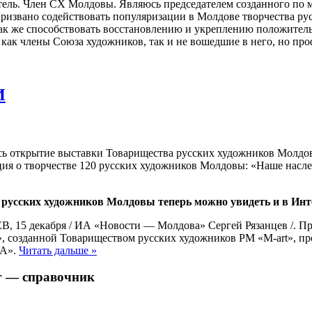
ель. Член СХ Молдовы. Являюсь председателем созданного по м
звано содействовать популяризации в Молдове творчества рус
 а так же способствовать восстановлению и укреплению положител
как члены Союза художников, так и не вошедшие в него, но пр
И
сь открытие выставки Товарищества русских художников Молдо
ция о творчестве 120 русских художников Молдовы: «Наше нас
русских художников Молдовы теперь можно увидеть и в Инт
15 декабря / ИА «Новости — Молдова» Сергей Рязанцев /. Пре
 созданной Товариществом русских художников РМ «M-art», пр
А».
Читать дальше »
г — справочник