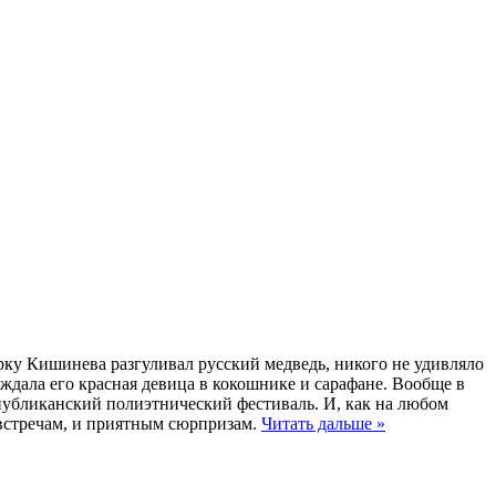
арку Кишинева разгуливал русский медведь, никого не удивляло
ждала его красная девица в кокошнике и сарафане. Вообще в
спубликанский полиэтнический фестиваль. И, как на любом
 встречам, и приятным сюрпризам.
Читать дальше »