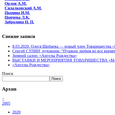
Орлов А.М.
Сидалковский А.М.
Цыпина И.М.
Цончева Л.K.
Забродина Н. П.
Свежие записи
8.03.2020. Олеся Шибаева — новый член Товарищества
Сергей СУЛИН, художник: “Пушкин любим во все време
Зимний салон: «Ангелы Рождества»
ВЫСТАВКИ И МЕРОПРИЯТИЯ ТОВАРИЩЕСТВА «М-АР
«Ангелы Рождества»
Поиск
Поиск
Архив
<
2005
2020