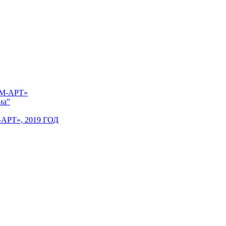
 «М-АРТ»
на”
Т», 2019 ГОД