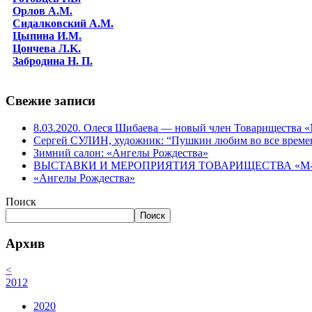
Орлов А.М.
Сидалковский А.М.
Цыпина И.М.
Цончева Л.K.
Забродина Н. П.
Свежие записи
8.03.2020. Олеся Шибаева — новый член Товарищества
Сергей СУЛИН, художник: “Пушкин любим во все време
Зимний салон: «Ангелы Рождества»
ВЫСТАВКИ И МЕРОПРИЯТИЯ ТОВАРИЩЕСТВА «М-АР
«Ангелы Рождества»
Поиск
Поиск
Архив
<
2012
2020