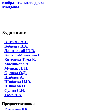
изобразительного древа
Молдовы
Художники
Антосяк А.Г.
Бобкова В.А.
Лащевский Ю.В.
Кантор-Молотова Г.
Котелева-Тома В.
Масликова А.
Мудрак Л. П.
Орлова О.Д.
Шибаев А.
Шибаева Н.Ю.
Шибаева O.
Сулин С.И.
Тома Л.А.
Предшественники
Готовцев Р.В.