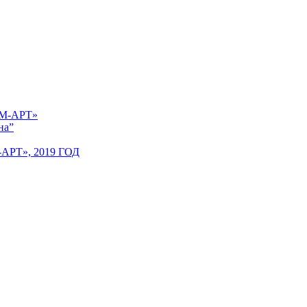
 «М-АРТ»
на”
Т», 2019 ГОД