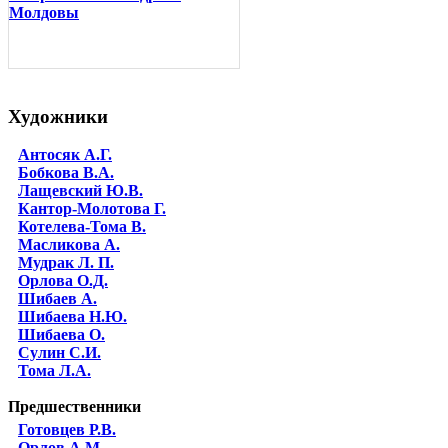
Молдовы
Художники
Антосяк А.Г.
Бобкова В.А.
Лащевский Ю.В.
Кантор-Молотова Г.
Котелева-Тома В.
Масликова А.
Мудрак Л. П.
Орлова О.Д.
Шибаев А.
Шибаева Н.Ю.
Шибаева O.
Сулин С.И.
Тома Л.А.
Предшественники
Готовцев Р.В.
Орлов А.М.