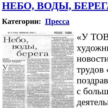
НЕБО, ВОДЫ, БЕРЕГ
Категории:
Пресса
«У ТО
художн
новости
трудов
поздрав
с боль
деятел