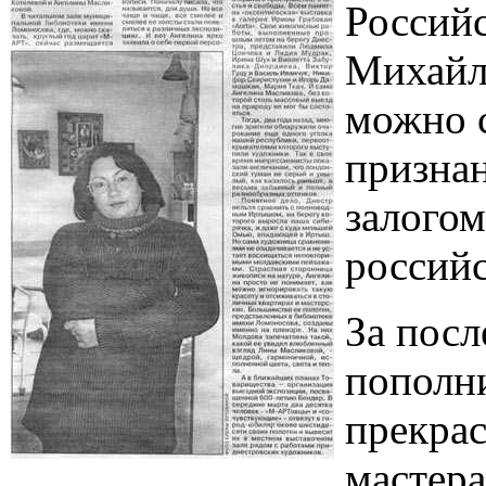
Россий
Михайл
можно с
признан
залогом
россий
За посл
пополн
прекра
мастер