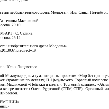
 ветвь изобразительного древа Молдовы», Изд. Санкт-Петербург.
» Ангелины Масликовой
сова. 29.10.
 «М-АРТ» С. Сулина.
осова. 26.12
ветвь изобразительного древа Молдовы»
/201303?noredirect=1#
на и Юрия Лащевского.
нной Международным гуманитарным проектом «Мир без границ».
он (травление по металлу) П. Цыбульского. Торговый комплекс «
ны Масликовой «Пейзажи и цветы». Торговый комплекс «Atrium
м вечере поэтессы Олеси Рудягиной (СПМ, СПР) . Органный зал.
 Шибаевой.
 ГАРМОНИИ»
аниц».