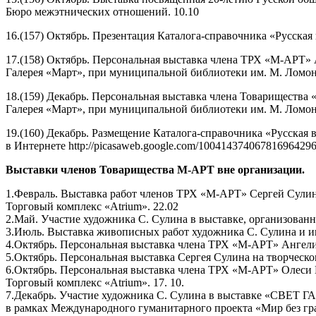
Бюро межэтнических отношений. 10.10
16.(157) Октябрь. Презентация Каталога-справочника «Русская
17.(158) Октябрь. Персональная выставка члена ТРХ «М-АРТ
Галерея «Март», при муниципальной библиотеки им. М. Ломоно
18.(159) Декабрь. Персональная выставка члена Товарищества
Галерея «Март», при муниципальной библиотеки им. М. Ломон
19.(160) Декабрь. Размещение Каталога-справочника «Русская 
в Интернете http://picasaweb.google.com/100414374067816964296
Выставки членов Товарищества М-АРТ вне организации.
1.Февраль. Выставка работ членов ТРХ «М-АРТ» Сергей Сули
Торговый комплекс «Atrium». 22.02
2.Май. Участие художника С. Сулина в выставке, организова
3.Июль. Выставка живописных работ художника С. Сулина и ик
4.Октябрь. Персональная выставка члена ТРХ «М-АРТ» Ангели
5.Октябрь. Персональная выставка Сергея Сулина на творческо
6.Октябрь. Персональная выставка члена ТРХ «М-АРТ» Олеси
Торговый комплекс «Atrium». 17. 10.
7.Декабрь. Участие художника С. Сулина в выставке «СВЕТ
в рамках Международного гуманитарного проекта «Мир без гр