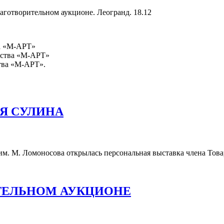
аготворительном аукционе. Леогранд. 18.12
а «М-АРТ»
ества «М-АРТ»
тва «М-АРТ».
Я СУЛИНА
 им. М. Ломоносова открылась персональная выставка члена Т
ИТЕЛЬНОМ АУКЦИОНЕ