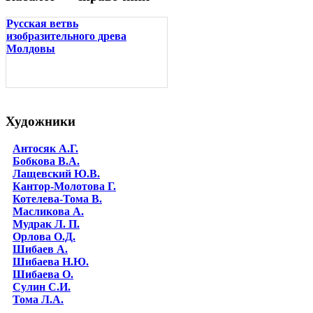
Русская ветвь
изобразительного древа
Молдовы
Художники
Антосяк А.Г.
Бобкова В.А.
Лащевский Ю.В.
Кантор-Молотова Г.
Котелева-Тома В.
Масликова А.
Мудрак Л. П.
Орлова О.Д.
Шибаев А.
Шибаева Н.Ю.
Шибаева O.
Сулин С.И.
Тома Л.А.