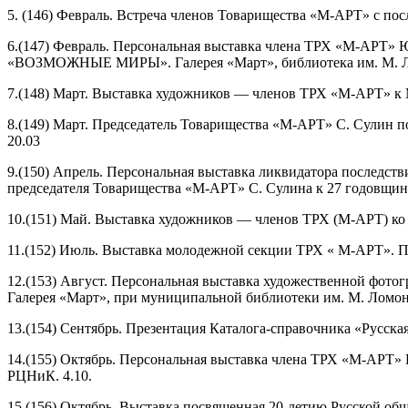
5. (146) Февраль. Встреча членов Товарищества «М-АРТ» с п
6.(147) Февраль. Персональная выставка члена ТРХ «М-АРТ» 
«ВОЗМОЖНЫЕ МИРЫ». Галерея «Март», библиотека им. М. Ло
7.(148) Март. Выставка художников — членов ТРХ «М-АРТ» к
8.(149) Март. Председатель Товарищества «М-АРТ» С. Сулин
20.03
9.(150) Апрель. Персональная выставка ликвидатора последст
председателя Товарищества «М-АРТ» С. Сулина к 27 годовщин
10.(151) Май. Выставка художников — членов ТРХ (М-АРТ) ко
11.(152) Июль. Выставка молодежной секции ТРХ « М-АРТ». Пр
12.(153) Август. Персональная выставка художественной фото
Галерея «Март», при муниципальной библиотеки им. М. Ломоно
13.(154) Сентябрь. Презентация Каталога-справочника «Русска
14.(155) Октябрь. Персональная выставка члена ТРХ «М-АРТ»
РЦНиК. 4.10.
15.(156) Октябрь. Выставка посвященная 20-летию Русской об