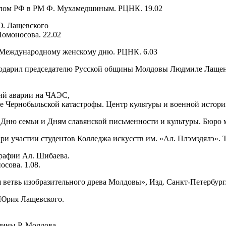
ослом РФ в РМ Ф. Мухамедшиным. РЦНК. 19.02
Ю. Лащевского
моносова. 22.02
 Международному женскому дню. РЦНК. 6.03
 подарил председателю Русской общины Молдовы Людмиле Лащен
вий аварии на ЧАЭС,
е Чернобыльской катастрофы. Центр культуры и военной истори
 Дню семьи и Дням славянской письменности и культуры. Бюро 
и участии студентов Колледжа искусств им. «Ал. Плэмэдялэ». Т
графии Ал. Шибаева.
сова. 1.08.
я ветвь изобразительного древа Молдовы», Изд. Санкт-Петербур
 Юрия Лащевского.
щины Р. Молдова.