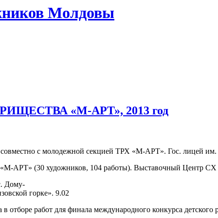
жников Молдовы
ЩЕСТВА «М-АРТ», 2013 год
совместно с молодежной секцией ТРХ «М-АРТ». Гос. лицей им. Н
а «М-АРТ» (30 художников, 104 работы). Выставочный Центр С
. Дому-
овской горке». 9.02
 в отборе работ для финала международного конкурса детского р