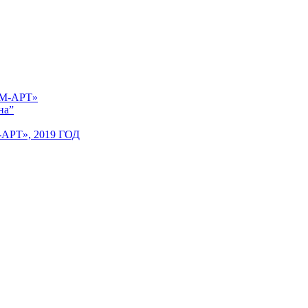
 «М-АРТ»
на”
Т», 2019 ГОД