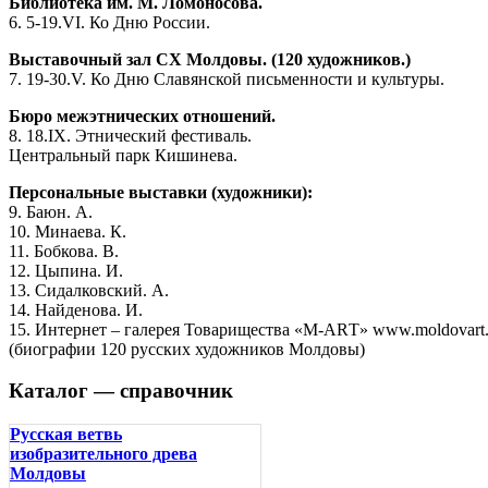
Библиотека им. М. Ломоносова.
6. 5-19.VI. Ко Дню России.
Выставочный зал СХ Молдовы. (120 художников.)
7. 19-30.V. Ко Дню Славянской письменности и культуры.
Бюро межэтнических отношений.
8. 18.IX. Этнический фестиваль.
Центральный парк Кишинева.
Персональные выставки (художники):
9. Баюн. А.
10. Минаева. К.
11. Бобкова. В.
12. Цыпина. И.
13. Сидалковский. А.
14. Найденова. И.
15. Интернет – галерея Товарищества «М-АRТ» www.moldovart
(биографии 120 русских художников Молдовы)
Каталог — справочник
Русская ветвь
изобразительного древа
Молдовы