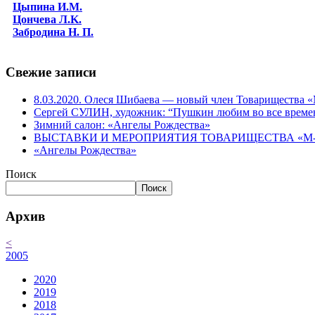
Цыпина И.М.
Цончева Л.K.
Забродина Н. П.
Свежие записи
8.03.2020. Олеся Шибаева — новый член Товарищества
Сергей СУЛИН, художник: “Пушкин любим во все време
Зимний салон: «Ангелы Рождества»
ВЫСТАВКИ И МЕРОПРИЯТИЯ ТОВАРИЩЕСТВА «М-АР
«Ангелы Рождества»
Поиск
Поиск
Архив
<
2005
2020
2019
2018