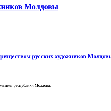
жников Молдовы
риществом русских художников Молдовы
арламент республики Молдова.