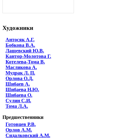
Художники
Антосяк А.Г.
Бобкова В.А.
Лащевский Ю.В.
Кантор-Молотова Г.
Котелева-Тома В.
Масликова А.
Мудрак Л. П.
Орлова О.Д.
Шибаев А.
Шибаева Н.Ю.
Шибаева O.
Сулин С.И.
Тома Л.А.
Предшественники
Готовцев Р.В.
Орлов А.М.
Сидалковский А.М.