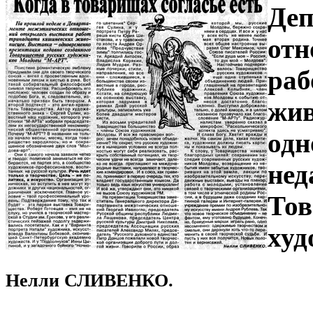
Деп
отн
раб
жив
одн
нед
Тов
худ
Нелли СЛИВЕНКО.