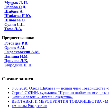
Мудрак Л. П.
Орлова О.Д.
Шибаев А.
Шибаева Н.Ю.
Шибаева O.
Сулин С.И.
Тома Л.А.
Предшественники
Готовцев Р.В.
Орлов А.М.
Сидалковский А.М.
Цыпина И.М.
Цончева Л.K.
Забродина Н. П.
Свежие записи
8.03.2020. Олеся Шибаева — новый член Товарищества
Сергей СУЛИН, художник: “Пушкин любим во все време
Зимний салон: «Ангелы Рождества»
ВЫСТАВКИ И МЕРОПРИЯТИЯ ТОВАРИЩЕСТВА «М-АР
«Ангелы Рождества»