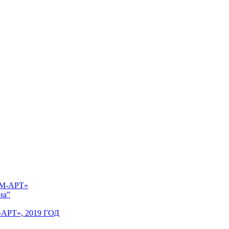
 «М-АРТ»
на”
Т», 2019 ГОД