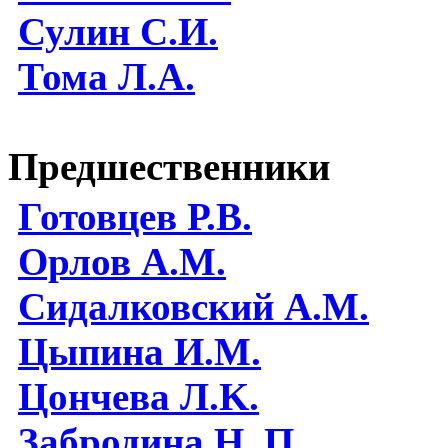
Сулин С.И.
Тома Л.А.
Предшественники
Готовцев Р.В.
Орлов А.М.
Сидалковский А.М.
Цыпина И.М.
Цончева Л.K.
Забродина Н. П.