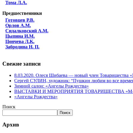
Тома Л.А.
Предшественники
Готовцев Р.В.
Орлов А.М.
Сидалковский А.М.
Цыпина И.М.
Цончева Л.K.
Забродина Н. П.
Свежие записи
8.03.2020. Олеся Шибаева — новый член Товарищества
Сергей СУЛИН, художник: “Пушкин любим во все време
Зимний салон: «Ангелы Рождества»
ВЫСТАВКИ И МЕРОПРИЯТИЯ ТОВАРИЩЕСТВА «М-АР
«Ангелы Рождества»
Поиск
Поиск
Архив