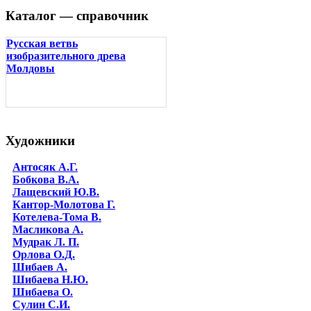
Каталог — справочник
Русская ветвь
изобразительного древа
Молдовы
Художники
Антосяк А.Г.
Бобкова В.А.
Лащевский Ю.В.
Кантор-Молотова Г.
Котелева-Тома В.
Масликова А.
Мудрак Л. П.
Орлова О.Д.
Шибаев А.
Шибаева Н.Ю.
Шибаева O.
Сулин С.И.