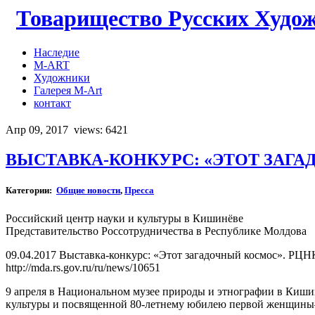
Товарищество Русских Худо
Наследие
M-ART
Художники
Галерея M-Art
контакт
Апр 09, 2017
views: 6421
ВЫСТАВКА-КОНКУРС: «ЭТОТ ЗАГА
Категории:
Общие новости
,
Пресса
Российский центр науки и культуры в Кишинёве
Представительство Россотрудничества в Республике Молдова
09.04.2017 Выставка-конкурс: «Этот загадочный космос». РЦН
http://mda.rs.gov.ru/ru/news/10651
9 апреля в Национальном музее природы и этнографии в Киши
культуры и посвященной 80-летнему юбилею первой женщины–к