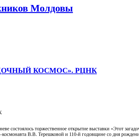
жников Молдовы
ДОЧНЫЙ КОСМОС». РЦНК
К
неве состоялось торжественное открытие выставки «Этот загад
осмонавта В.В. Терешковой и 110-й годовщине со дня рождени