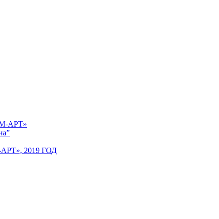
 «М-АРТ»
на”
Т», 2019 ГОД