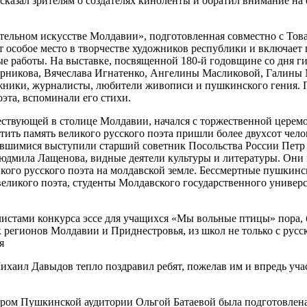
сказал зрителям о создателях киноленты и обратил внимание на
тельном искусстве Молдавии», подготовленная совместно с То
 особое место в творчестве художников республики и включае
е работы. На выставке, посвященной 180-й годовщине со дня ги
Ворникова, Вячеслава Игнатенко, Ангелины Масликовой, Галин
ики, журналисты, любители живописи и пушкинского гения. По
эта, вспоминали его стихи.
ществующей в столице Молдавии, начался с торжественной цере
тить память великого русского поэта пришли более двухсот чел
авшимися выступили старший советник Посольства России Петр 
дмила Лащенова, видные деятели культуры и литературы. Они 
кого русского поэта на молдавской земле. Бессмертные пушкин
еликого поэта, студенты Молдавского государственного универс
листами конкурса эссе для учащихся «Мы вольные птицы» пора, б
х регионов Молдавии и Приднестровья, из школ не только с русс
я
хаил Давыдов тепло поздравил ребят, пожелав им и впредь учас
ором Пушкинской аудитории Ольгой Батаевой была подготовлена