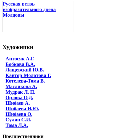
Русская ветвь
изобразительного древа
Молдовы
Художники
Антосяк А.Г.
Бобкова В.А.
Лащевский Ю.В.
Кантор-Молотова Г.
Котелева-Тома В.
Масликова А.
Мудрак Л. П.
Орлова О.Д.
Шибаев А.
Шибаева Н.Ю.
Шибаева O.
Сулин С.И.
Тома Л.А.
Предшественники