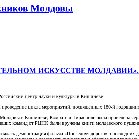
жников Молдовы
ТЕЛЬНОМ ИСКУССТВЕ МОЛДАВИИ».
Российский центр науки и культуры в Кишинёве
ал проведение цикла мероприятий, посвященных 180-й годовщине
 Молдовы в Кишиневе, Комрате и Тирасполе была проведена сери
ивших команд от РЦНК были вручены книги молдавского пушки
оялась демонстрация фильма «Последняя дорога» о последних д