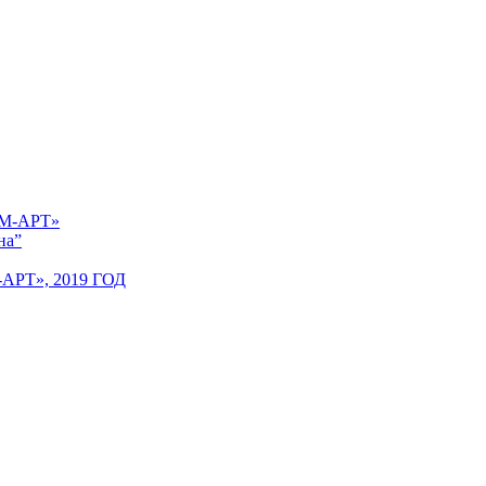
 «М-АРТ»
на”
Т», 2019 ГОД