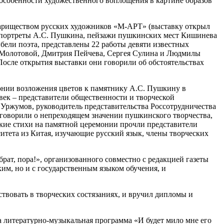
 особенности художественного воплощения в картине образов
вариществом русских художников «М-АРТ» (выставку открыл
т портреты А.С. Пушкина, пейзажи пушкинских мест Кишинева
бели поэта, представлены 22 работы девяти известных
ы Молотовой, Дмитрия Пейчева, Сергея Сулина и Людмилы
сле открытия выставки они говорили об обстоятельствах
монии возложения цветов к памятнику А.С. Пушкину в
овек – представители общественности и творческой
Уржумов, руководитель представительства Россотрудничества
говорили о непреходящем значении пушкинского творчества,
ские стихи на памятной церемонии прочли представители
итета из Китая, изучающие русский язык, члены творческих
рат, пора!», организованного совместно с редакцией газеты
ким, но и с государственным языком обучения, и
твовать в творческих состязаниях, и вручил дипломы и
 литературно-музыкальная программа «И будет мило мне его