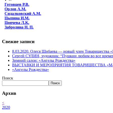
Готовцев Р.В.
Орлов А.М.
Сидалковский А.М.
Цыпина И.М.
Цончева Л.K.
Забродина Н. П.
Свежие записи
8.03.2020. Олеся Шибаева — новый член Товарищества
Сергей СУЛИН, художник: “Пушкин любим во все време
Зимний салон: «Ангелы Рождества»
ВЫСТАВКИ И МЕРОПРИЯТИЯ ТОВАРИЩЕСТВА «М-АР
«Ангелы Рождества»
Поиск
Поиск
Архив
<
2020