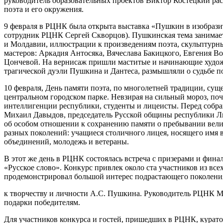
руководитель образовательных проектов Виктор Костецкий рас
поэта и его окружения.
9 февраля в РЦНК была открыта выставка «Пушкин в изобрази
сотрудник РЦНК Сергей Скворцов). Пушкинская тема занимает
и Молдавии, иллюстрации к произведениям поэта, скульптурны
мастеров: Аркадия Антосяка, Вячеслава Бакицкого, Евгения 
Цончевой. На вернисаж пришли маститые и начинающие художн
трагической дуэли Пушкина и Дантеса, размышляли о судьбе по
10 февраля, День памяти поэта, по многолетней традиции, су
центральном городском парке. Невзирая на сильный мороз, поч
интеллигенции республики, студенты и лицеисты. Перед собр
Михаил Давыдов, председатель Русской общины республики Лю
об особом отношении к сохранению памяти о пребывании вели
разных поколений: учащиеся столичного лицея, носящего имя в
объединений, молодежь и ветераны.
В этот же день в РЦНК состоялась встреча с призерами и фина
«Русское слово». Конкурс привлек около ста участников из все
продемонстрировал большой интерес подрастающего поколени
к творчеству и личности А.С. Пушкина. Руководитель РЦНК Ми
подарки победителям.
Для участников конкурса и гостей, пришедших в РЦНК, курат