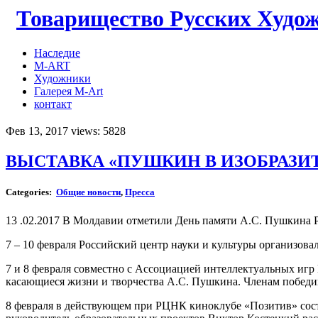
Товарищество Русских Худо
Наследие
M-ART
Художники
Галерея M-Art
контакт
Фев 13, 2017 views: 5828
ВЫСТАВКА «ПУШКИН В ИЗОБРАЗИ
Categories:
Общие новости
,
Пресса
13 .02.2017 В Молдавии отметили День памяти А.С. Пушкина 
7 – 10 февраля Российский центр науки и культуры организов
7 и 8 февраля совместно с Ассоциацией интеллектуальных игр
касающиеся жизни и творчества А.С. Пушкина. Членам побед
8 февраля в действующем при РЦНК киноклубе «Позитив» сост