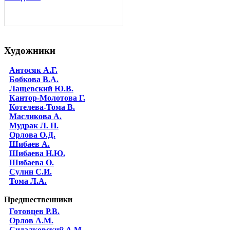
Художники
Антосяк А.Г.
Бобкова В.А.
Лащевский Ю.В.
Кантор-Молотова Г.
Котелева-Тома В.
Масликова А.
Мудрак Л. П.
Орлова О.Д.
Шибаев А.
Шибаева Н.Ю.
Шибаева O.
Сулин С.И.
Тома Л.А.
Предшественники
Готовцев Р.В.
Орлов А.М.
Сидалковский А.М.