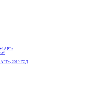
 «М-АРТ»
на”
Т», 2019 ГОД