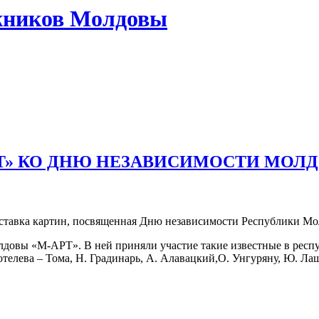
жников Молдовы
РТ» КО ДНЮ НЕЗАВИСИМОСТИ МОЛ
ставка картин, посвященная Дню независимости Республики Мо
овы «М-АРТ». В ней приняли участие такие известные в республ
 Котелева – Тома, Н. Градинарь, А. Алавацкий,О. Унгуряну, Ю. 