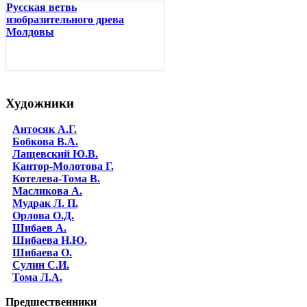
Русская ветвь
изобразительного древа
Молдовы
Художники
Антосяк А.Г.
Бобкова В.А.
Лащевский Ю.В.
Кантор-Молотова Г.
Котелева-Тома В.
Масликова А.
Мудрак Л. П.
Орлова О.Д.
Шибаев А.
Шибаева Н.Ю.
Шибаева O.
Сулин С.И.
Тома Л.А.
Предшественники