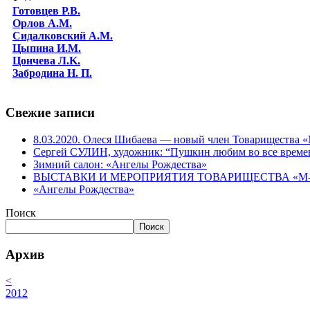
Готовцев Р.В.
Орлов А.М.
Сидалковский А.М.
Цыпина И.М.
Цончева Л.K.
Забродина Н. П.
Свежие записи
8.03.2020. Олеся Шибаева — новый член Товарищества
Сергей СУЛИН, художник: “Пушкин любим во все време
Зимний салон: «Ангелы Рождества»
ВЫСТАВКИ И МЕРОПРИЯТИЯ ТОВАРИЩЕСТВА «М-АР
«Ангелы Рождества»
Поиск
Поиск
Архив
<
2012