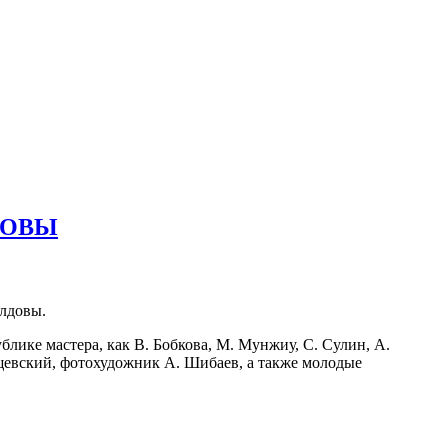
ДОВЫ
лдовы.
ике мастера, как В. Бобкова, М. Мунжиу, С. Сулин, А.
Лащевский, фотохудожник А. Шибаев, а также молодые