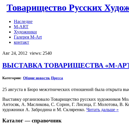
Товарищество Русских Худо
Наследие
M-ART
Художники
Галерея M-Art
контакт
Авг 24, 2012
views: 2540
ВЫСТАВКА ТОВАРИЩЕСТВА «М-А
Категории:
Общие новости
,
Пресса
25 августа в Бюро межэтнических отношений была открыта вы
Выставку организовало Товарищество русских художников Молд
Антосяк, А. Масликова, С. Сорин, Г. Лисица, Г. Молотова, В.
художники А. Забродина и М. Скляренко.
Читать дальше »
Каталог — справочник