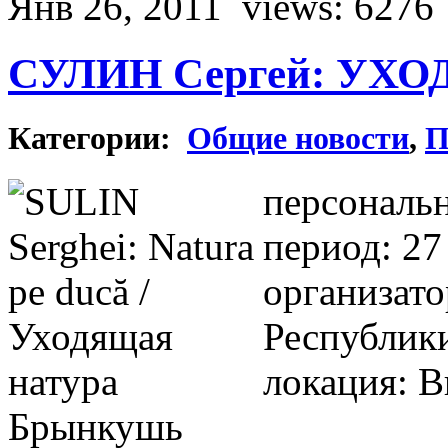
Янв 26, 2011
views: 6276
СУЛИН Сергей: УХ
Категории:
Общие новости
,
П
персональн
период: 2
организат
Республик
локация: 
Брынкушь