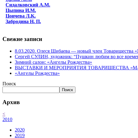
Сидалковский А.М.
Цыпина И.М.
Цончева Л.K.
Забродина Н. П.
Свежие записи
8.03.2020. Олеся Шибаева — новый член Товарищества
Сергей СУЛИН, художник: “Пушкин любим во все време
Зимний салон: «Ангелы Рождества»
ВЫСТАВКИ И МЕРОПРИЯТИЯ ТОВАРИЩЕСТВА «М-АР
«Ангелы Рождества»
Поиск
Поиск
Архив
<
2010
2020
2019