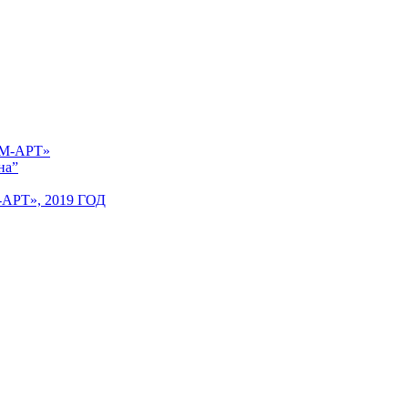
 «М-АРТ»
на”
Т», 2019 ГОД