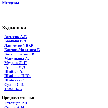
Молдовы
Художники
Антосяк А.Г.
Бобкова В.А.
Лащевский Ю.В.
Кантор-Молотова Г.
Котелева-Тома В.
Масликова А.
Мудрак Л. П.
Орлова О.Д.
Шибаев А.
Шибаева Н.Ю.
Шибаева O.
Сулин С.И.
Тома Л.А.
Предшественники
Готовцев Р.В.
Орлов А.М.