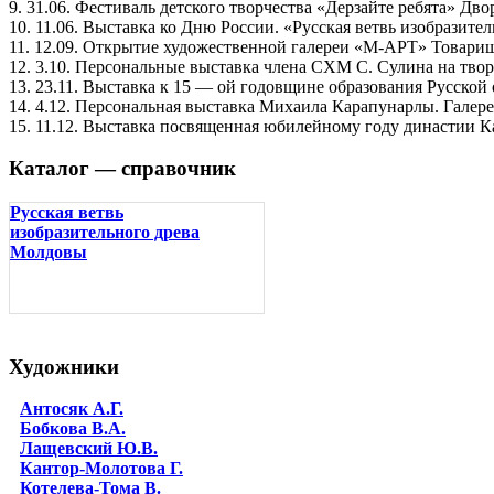
9. 31.06. Фестиваль детского творчества «Дерзайте ребята» Дв
10. 11.06. Выставка ко Дню России. «Русская ветвь изобрази
11. 12.09. Открытие художественной галереи «М-АРТ» Товари
12. 3.10. Персональные выставка члена СХМ С. Сулина на тво
13. 23.11. Выставка к 15 — ой годовщине образования Русск
14. 4.12. Персональная выставка Михаила Карапунарлы. Галер
15. 11.12. Выставка посвященная юбилейному году династии 
Каталог — справочник
Русская ветвь
изобразительного древа
Молдовы
Художники
Антосяк А.Г.
Бобкова В.А.
Лащевский Ю.В.
Кантор-Молотова Г.
Котелева-Тома В.