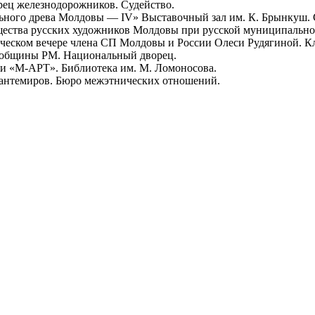
орец железнодорожников. Судейство.
тельного древа Молдовы — IV» Выставочный зал им. К. Брынкуш
щества русских художников Молдовы при русской муниципально
рческом вечере члена СП Молдовы и России Олеси Рудягиной. К
ой общины РМ. Национальный дворец.
еи «М-АРТ». Библиотека им. М. Ломоносова.
Кантемиров. Бюро межэтнических отношений.