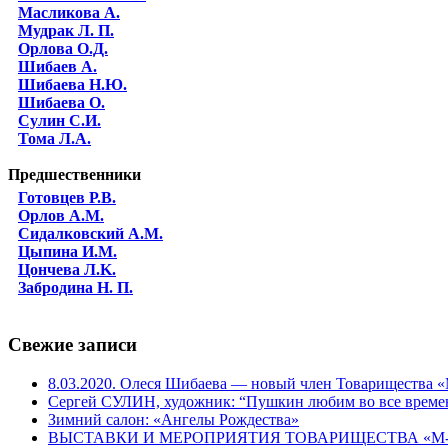
Масликова А.
Мудрак Л. П.
Орлова О.Д.
Шибаев А.
Шибаева Н.Ю.
Шибаева O.
Сулин С.И.
Тома Л.А.
Предшественники
Готовцев Р.В.
Орлов А.М.
Сидалковский А.М.
Цыпина И.М.
Цончева Л.K.
Забродина Н. П.
Свежие записи
8.03.2020. Олеся Шибаева — новый член Товарищества
Сергей СУЛИН, художник: “Пушкин любим во все време
Зимний салон: «Ангелы Рождества»
ВЫСТАВКИ И МЕРОПРИЯТИЯ ТОВАРИЩЕСТВА «М-АР