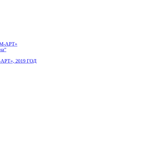
 «М-АРТ»
на”
Т», 2019 ГОД