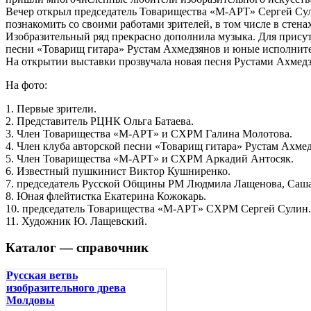
Вечер открыл председатель Товарищества «М-АРТ» Сергей Сули
познакомить со своими работами зрителей, в том числе в ст
Изобразительный ряд прекрасно дополнила музыка. Для присут
песни «Товарищ гитара» Рустам Ахмедзянов и юные исполните
На открытии выставки прозвучала новая песня Рустами Ахмедз
На фото:
1. Первые зрители.
2. Представитель РЦНК Ольга Батаева.
3. Член Товарищества «М-АРТ» и СХРМ Галина Молотова.
4. Член клуба авторской песни «Товарищ гитара» Рустам Ахмед
5. Член Товарищества «М-АРТ» и СХРМ Аркадий Антосяк.
6. Известный пушкинист Виктор Кушниренко.
7. председатель Русской Общины РМ Людмила Лащенова, Саша
8. Юная флейтистка Екатерина Кожокарь.
10. председатель Товарищества «М-АРТ» СХРМ Сергей Сулин.
11. Художник Ю. Лащевский.
Каталог — справочник
Русская ветвь
изобразительного древа
Молдовы