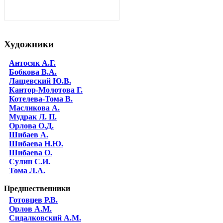
Художники
Антосяк А.Г.
Бобкова В.А.
Лащевский Ю.В.
Кантор-Молотова Г.
Котелева-Тома В.
Масликова А.
Мудрак Л. П.
Орлова О.Д.
Шибаев А.
Шибаева Н.Ю.
Шибаева O.
Сулин С.И.
Тома Л.А.
Предшественники
Готовцев Р.В.
Орлов А.М.
Сидалковский А.М.