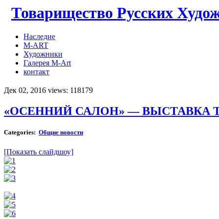
Товарищество Русских Худо
Наследие
M-ART
Художники
Галерея M-Art
контакт
Дек 02, 2016 views: 118179
«ОСЕННИЙ САЛОН» — ВЫСТАВКА Т
Categories:
Общие новости
[Показать слайдшоу]