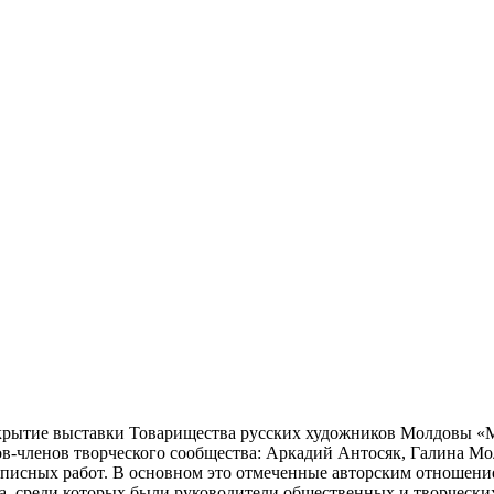
 открытие выставки Товарищества русских художников Молдовы 
в-членов творческого сообщества: Аркадий Антосяк, Галина М
описных работ. В основном это отмеченные авторским отношен
, среди которых были руководители общественных и творчески