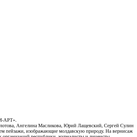
«М-АРТ».
олотова, Ангелина Масликова, Юрий Лащевский, Сергей Сулин
ием пейзажи, изображающие молдавскую природу. На вернисаж
х организаций республики, журналисты и лицеисты.