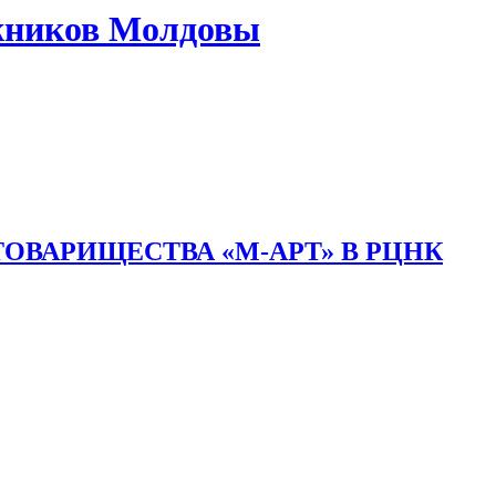
жников Молдовы
ОВАРИЩЕСТВА «М-АРТ» В РЦНК