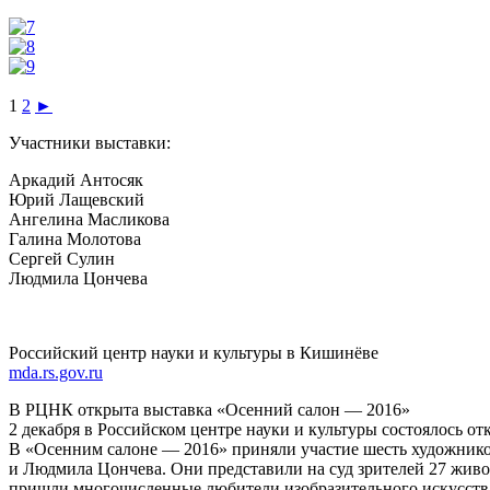
1
2
►
Участники выставки:
Аркадий Антосяк
Юрий Лащевский
Ангелина Масликова
Галина Молотова
Сергей Сулин
Людмила Цончева
Российский центр науки и культуры в Кишинёве
mda.rs.gov.ru
В РЦНК открыта выставка «Осенний салон — 2016»
2 декабря в Российском центре науки и культуры состоялось
В «Осенним салоне — 2016» приняли участие шесть художнико
и Людмила Цончева. Они представили на суд зрителей 27 жив
пришли многочисленные любители изобразительного искусства