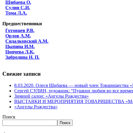
Шибаева O.
Сулин С.И.
Тома Л.А.
Предшественники
Готовцев Р.В.
Орлов А.М.
Сидалковский А.М.
Цыпина И.М.
Цончева Л.K.
Забродина Н. П.
Свежие записи
8.03.2020. Олеся Шибаева — новый член Товарищества
Сергей СУЛИН, художник: “Пушкин любим во все време
Зимний салон: «Ангелы Рождества»
ВЫСТАВКИ И МЕРОПРИЯТИЯ ТОВАРИЩЕСТВА «М-АР
«Ангелы Рождества»
Поиск
Поиск