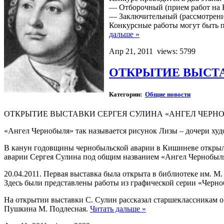
— Отборочный (прием работ на Ко
— Заключительный (рассмотрение 
Конкурсные работы могут быть по
дальше »
Апр 21, 2011
views: 5799
ОТКРЫТИЕ ВЫСТА
Категории:
Общие новости
ОТКРЫТИЕ ВЫСТАВКИ СЕРГЕЯ СУЛИНА «АНГЕЛ ЧЕРНО
«Ангел Чернобыля» так называется рисунок Лизы – дочери худ
В канун годовщины чернобыльской аварии в Кишиневе открыл
аварии Сергея Сулина под общим названием «Ангел Чернобыл
20.04.2011. Первая выставка была открыта в библиотеке им. М
Здесь были представлены работы из графической серии «Черно
На открытии выставки С. Сулин рассказал старшеклассникам о
Пушкина М. Подлесная.
Читать дальше »