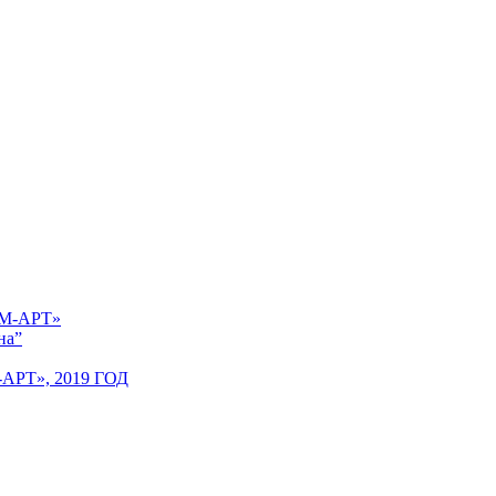
 «М-АРТ»
на”
Т», 2019 ГОД