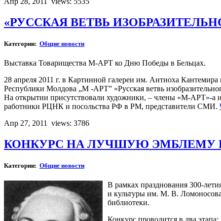
Апр 28, 2011
views: 5535
«РУССКАЯ ВЕТВЬ ИЗОБРАЗИТЕЛЬН
Категории:
Общие новости
Выставка Товарищества М-АРТ ко Дню Победы в Бельцах.
28 апреля 2011 г. в Картинной галереи им. Антиоха Кантемира
Республики Молдова „M -AРT” «Русская ветвь изобразительно
На открытии присутствовали художники, – члены «М-АРТ»-а и
работники РЦНК и посольства РФ в РМ, представители СМИ.
Апр 27, 2011
views: 3786
КОНКУРС НА ЛУЧШУЮ ЭМБЛЕМУ Б
Категории:
Общие новости
В рамках празднования 300-лети
и культуры им. М. В. Ломоносов
библиотеки.
Конкурс проводится в два этапа: