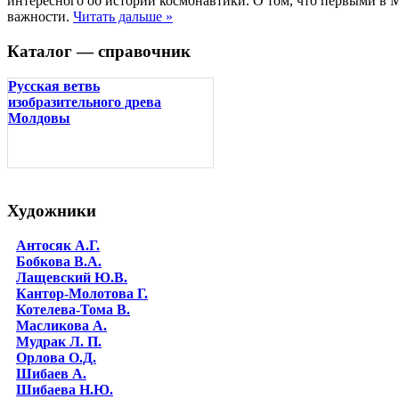
интересного об истории космонавтики. О том, что первыми в 
важности.
Читать дальше »
Каталог — справочник
Русская ветвь
изобразительного древа
Молдовы
Художники
Антосяк А.Г.
Бобкова В.А.
Лащевский Ю.В.
Кантор-Молотова Г.
Котелева-Тома В.
Масликова А.
Мудрак Л. П.
Орлова О.Д.
Шибаев А.
Шибаева Н.Ю.