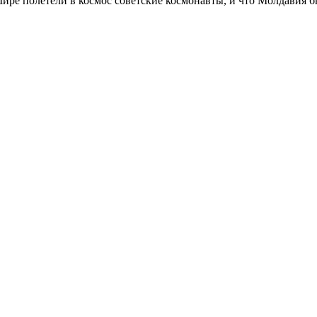
Мире полетели в космос советские космонавты, и что Молдавия 