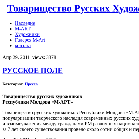
Товарищество Русских Худо
Наследие
M-ART
Художники
Галерея M-Art
контакт
Апр 29, 2011
views: 3378
РУССКОЕ ПОЛЕ
Категории:
Пресса
Товарищество русских художников
Республики Молдова «М-АРТ»
Товарищество русских художников Республики Молдова «М-АР
популяризации творческого наследия современных русских х
и взаимоуважения между гражданами РМ различных национально
за 7 лет своего существования провело около сотни общих и п