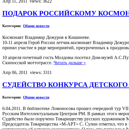
Апр 11, 2011
views: 3622
ПОДАРОК РОССИЙСКОМУ КОСМО
Категории:
Общие новости
Космонавт Владимир Дежуров в Кишиневе.
10-11 апреля Герой России летчик-космонавт Владимир Дежур
принял участие в ряде мероприятий, приуроченных к празднова
10 апреля почетный гость Молдовы посетил Дом-музей А.С.Пу
Скиносской моттотрассе.
Читать дальше »
Апр 06, 2011
views: 3311
СУДЕЙСТВО КОНКУРСА ДЕТСКОГО 
Категории:
Общие новости
6.04.2011. В библиотеке Ломоносова прошел очередной тур VI
Русским Интеллектуальным Центром РМ. В рамках этого меропр
Судейство было поручено Товариществу русских художников 
Председатель Товарищества «М-АРТ» С. Сулин отметил, что в э