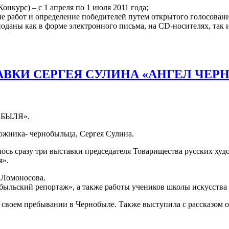
нкурс) – с 1 апреля по 1 июля 2011 года;
работ и определение победителей путем открытого голосования)
даны как в форме электронного письма, на CD-носителях, так и 
ВКИ СЕРГЕЯ СУЛИНА «АНГЕЛ ЧЕР
БЫЛЯ».
ожника- чернобыльца, Сергея Сулина.
ось сразу три выставки председателя Товарищества русских х
я».
. Ломоносова.
быльский репортаж», а также работы учеников школы искусства
 своем пребывании в Чернобыле. Также выступила с рассказом о