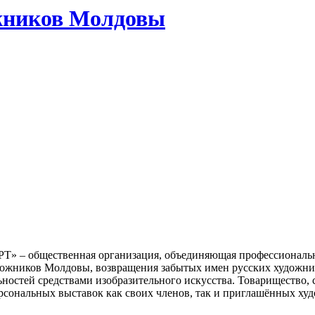
жников Молдовы
Т» – общественная организация, объединяющая профессиональн
удожников Молдовы, возвращения забытых имен русских художн
стей средствами изобразительного искусства. Товарищество, с
ерсональных выставок как своих членов, так и приглашённых ху