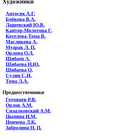
Художники
Антосяк А.Г.
Бобкова В.А.
Лащевский Ю.В.
Кантор-Молотова Г.
Котелева-Тома В.
Масликова А.
Мудрак Л. П.
Орлова О.Д.
Шибаев А.
Шибаева Н.Ю.
Шибаева O.
Сулин С.И.
Тома Л.А.
Предшественники
Готовцев Р.В.
Орлов А.М.
Сидалковский А.М.
Цыпина И.М.
Цончева Л.K.
Забродина Н. П.