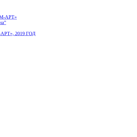
 «М-АРТ»
на”
Т», 2019 ГОД