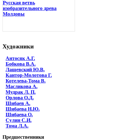
Русская ветвь
изобразительного древа
Молдовы
Художники
Антосяк А.Г.
Бобкова В.А.
Лащевский Ю.В.
Кантор-Молотова Г.
Котелева-Тома В.
Масликова А.
Мудрак Л. П.
Орлова О.Д.
Шибаев А.
Шибаева Н.Ю.
Шибаева O.
Сулин С.И.
Тома Л.А.
Предшественники