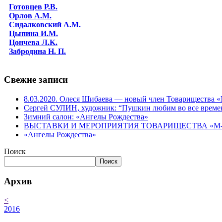
Готовцев Р.В.
Орлов А.М.
Сидалковский А.М.
Цыпина И.М.
Цончева Л.K.
Забродина Н. П.
Свежие записи
8.03.2020. Олеся Шибаева — новый член Товарищества
Сергей СУЛИН, художник: “Пушкин любим во все време
Зимний салон: «Ангелы Рождества»
ВЫСТАВКИ И МЕРОПРИЯТИЯ ТОВАРИЩЕСТВА «М-АР
«Ангелы Рождества»
Поиск
Поиск
Архив
<
2016