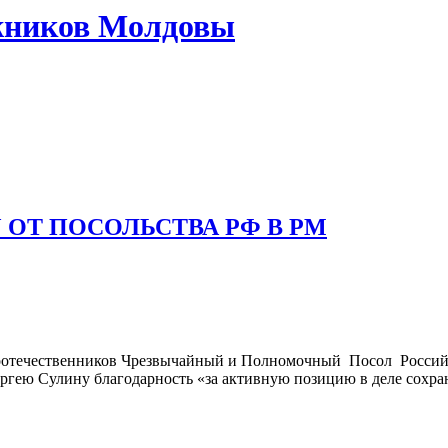
жников Молдовы
ОТ ПОСОЛЬСТВА РФ В РМ
х соотечественников Чрезвычайный и Полномочный Посол Росс
ею Сулину благодарность «за активную позицию в деле сохран