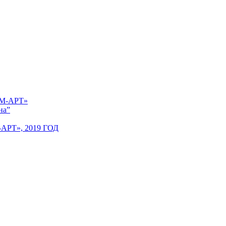
 «М-АРТ»
на”
Т», 2019 ГОД