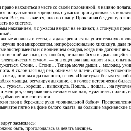
раво находиться вместе со своей половинкой, я наивно полагал, 
лся по пустынным коридорам, с ужасом прислушиваясь к воплям 
я. Все, оказывается, шло по плану. Проклиная бездушную «повит
ать по системе.
м наказанием, я с ужасом взирал на ее живот, а стонущая пред
нный.
ожные анализы и тесты, а я даже решился на унизительную пров
 изучив под микроскопом, непрофессионально хихикнув, дала п
тые эксперименты и с волнением ожидая, когда инь догонит ян
инственной жизнью, стучащейся, пинающейся и вырывающейся на 
 электрическим стулом, — она ощупала наш живот и как опытны
м тужиться. Стони… Стони… Теперь молча дыши… молодец, у
та. Я склонился над пей, обнимая за плечи, стараясь успокоить 
 в ожидании выхода главного, героя. «Повитуха» белым сугробо
абляя мышцы, регулируя дыхание, а в голове истерически билась
о… тужься… хорошо… выдохнула. Пошла… пошла… на пупочек 
ий женщин, совершающих незнакомый нам, мужчинам, подвиг, на
редобморочном состоянии.
ил плод в бережные руки «повивальной бабки». Представление 
ывчатое пятно на фоне белого халата, да большие марсианские г
вдруг засмеялась:
олжно быть, проголодалась за девять месяцев.