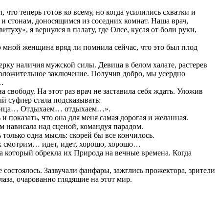
что теперь готов ко всему, но когда усилились схватки и
и стонам, доносящимся из соседних комнат. Наша врач,
уху», я вернулся в палату, где Олсе, кусая от боли руки,
о мной женщина вряд ли помнила сейчас, что это был плод
ерку наличия мужской силы. Девица в белом халате, растерев
оложительное заключение. Получив добро, мы усердно
ь…
свободу. На этот раз врач не заставила себя ждать. Уложив
й суфлер стала подсказывать:
мница… Отдыхаем… отдыхаем…».
и показать, что она для меня самая дорогая и желанная.
м нависала над сценой, командуя парадом.
 только одна мысль: скорей бы все кончилось.
смотрим… идет, идет, хорошо, хорошо…
 который обрекла их Природа на вечные времена. Когда
состоялось. Зазвучали фанфары, зажглись прожектора, зрители
лаза, очарованно глядящие на этот мир.