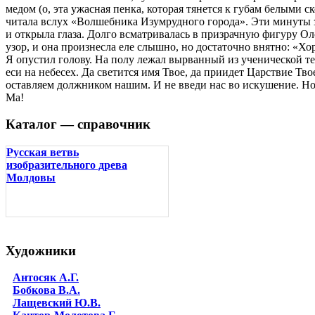
медом (о, эта ужасная пенка, которая тянется к губам белыми 
читала вслух «Волшебника Изумрудного города». Эти минуты 
и открыла глаза. Долго всматривалась в призрачную фигуру Олс
узор, и она произнесла еле слышно, но достаточно внятно: «Х
Я опустил голову. На полу лежал вырванный из ученической 
еси на небесех. Да светится имя Твое, да приидет Царствие Тво
оставляем должником нашим. И не введи нас во искушение. Но 
Ма!
Каталог — справочник
Русская ветвь
изобразительного древа
Молдовы
Художники
Антосяк А.Г.
Бобкова В.А.
Лащевский Ю.В.