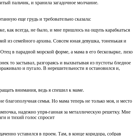
нитый пальчик, и хранила загадочное молчание.
анную еще грудь и требовательно сказала:
е, как всегда, не было, и мне пришлось на ощупь карабкаться
фий из семейного архива. Совсем юная девушка, тоненькая и
Отец в парадной морской форме, а мама в его бескозырке, лихо
нек то застывал, разгораясь и выхватывая из пустоты бледное
ораживало и пугало. В нерешительности я остановился и,
ащать внимания, ведь я спешил к маме.
 благополучная семья. Но мама теперь не только моя, и место
лампочка, надежно упря-ганная за металлическую решетку. Мне
шаги и тихий голос спросит
даченно уставился в проем. Там, в конце коридора, собрав