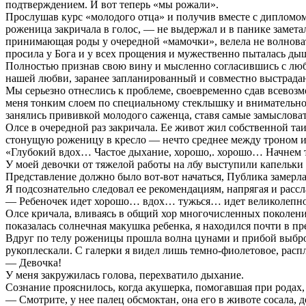
подтверждением. И вот теперь «мы рожали».
Прослушав курс «молодого отца» и получив вместе с дипломом п
роженица закричала в голос, — не выдержал и в панике замета
принимающая роды у очередной «мамочки», велела не волноватьс
просила у Бога и у всех прощения и мужественно пыталась дыш
Полностью признав свою вину и мысленно согласившись с любы
нашей любви, заранее запланированный и совместно выстрада
Мы серьезно отнеслись к проблеме, своевременно сдав всевозм
меня тонким слоем по специальному стеклышку и внимательно
занялись прививкой молодого саженца, ставя самые замыслова
Олсе в очередной раз закричала. Ее живот жил собственной та
стонущую роженицу в кресло — нечто среднее между троном и
«Глубокий вдох… Частое дыхание, хорошо,. хорошо… Начне
У моей девочки от тяжелой работы на лбу выступили капельки по
Представление должно было вот-вот начаться, Публика замерла
Я подсознательно следовал ее рекомендациям, напрягая и рассл
— Ребеночек идет хорошо… вдох… тужься… идет великолепн
Олсе кричала, вливаясь в общий хор многочисленных поколен
показалась солнечная макушка ребенка, я находился почти в п
Вдруг по телу роженицы прошла волна цунами и прибой выброс
рукоплескали. С галерки я видел лишь темно-фиолетовое, распл
— Девочка!
У меня закружилась голова, перехватило дыхание.
Сознание прояснилось, когда акушерка, помогавшая при родах, 
— Смотрите, у нее палец обсмоктан, она его в животе сосала, д