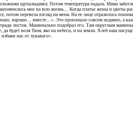
скользкими щупальцами). Потом температура падала. Мама заботли
запомнились мне на всю жизнь… Когда платье жены и цветы рас
е, потом перевела взгляд на меня. На ее лице отразилось поним
орошо, хорошо… вместе…». Это произошло совсем недавно, а казал
тетради листок. Машинально подобрал его. Там округлым мамин
е, да будет воля Твоя, яко на небеси, и на земли. Хлеб наш насу
избави нас от лукаваго».