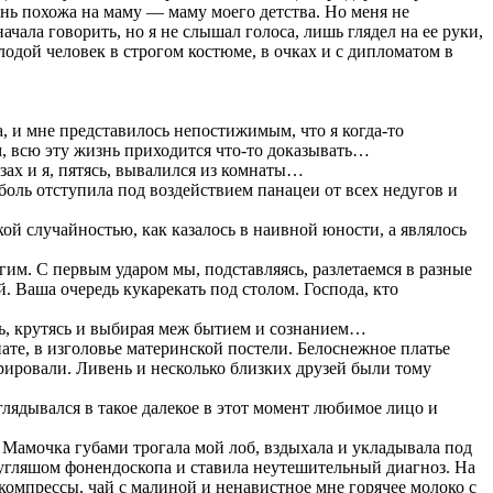
ень похожа на маму — маму моего детства. Но меня не
ала говорить, но я не слышал голоса, лишь глядел на ее руки,
одой человек в строгом костюме, в очках и с дипломатом в
а, и мне представилось непостижимым, что я когда-то
м, всю эту жизнь приходится что-то доказывать…
ах и я, пятясь, вывалился из комнаты…
 боль отступила под воздействием панацеи от всех недугов и
кой случайностью, как казалось в наивной юности, а являлось
им. С первым ударом мы, подставляясь, разлетаемся в разные
. Ваша очередь кукарекать под столом. Господа, кто
есь, крутясь и выбирая меж бытием и сознанием…
нате, в изголовье материнской постели. Белоснежное платье
рировали. Ливень и несколько близких друзей были тому
глядывался в такое далекое в этот момент любимое лицо и
. Мамочка губами трогала мой лоб, вздыхала и укладывала под
кругляшом фонендоскопа и ставила неутешительный диагноз. На
омпрессы, чай с малиной и ненавистное мне горячее молоко с