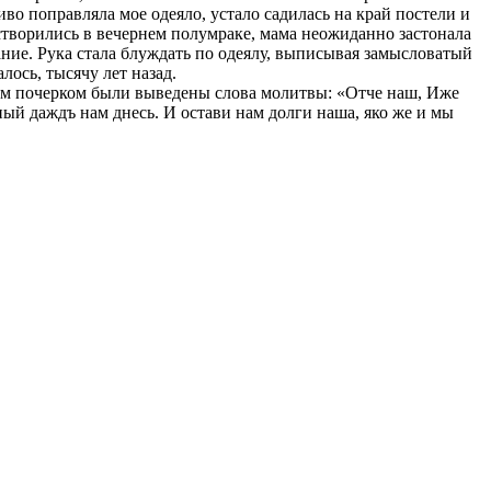
во поправляла мое одеяло, устало садилась на край постели и
творились в вечернем полумраке, мама неожиданно застонала
ание. Рука стала блуждать по одеялу, выписывая замысловатый
ось, тысячу лет назад.
ым почерком были выведены слова молитвы: «Отче наш, Иже
щный даждъ нам днесь. И остави нам долги наша, яко же и мы