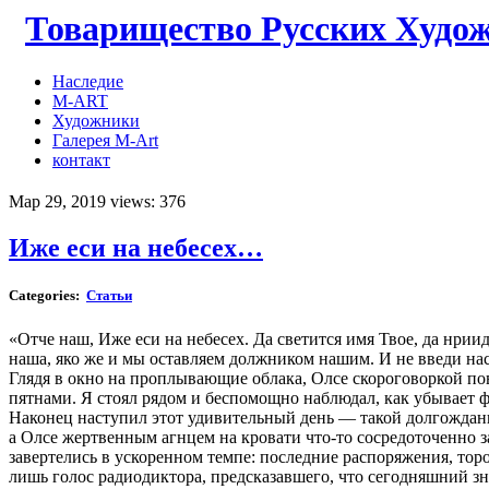
Товарищество Русских Худо
Наследие
M-ART
Художники
Галерея M-Art
контакт
Мар 29, 2019 views: 376
Иже еси на небесех…
Categories:
Cтатьи
«Отче наш, Иже еси на небесех. Да светится имя Твое, да нриид
наша, яко же и мы оставляем должником нашим. И не введи нас
Глядя в окно на проплывающие облака, Олсе скороговоркой по
пятнами. Я стоял рядом и беспомощно наблюдал, как убывает ф
Наконец наступил этот удивительный день — такой долгожданны
а Олсе жертвенным агнцем на кровати что-то сосредоточенно за
завертелись в ускоренном темпе: последние распоряжения, тор
лишь голос радиодиктора, предсказавшего, что сегодняшний з