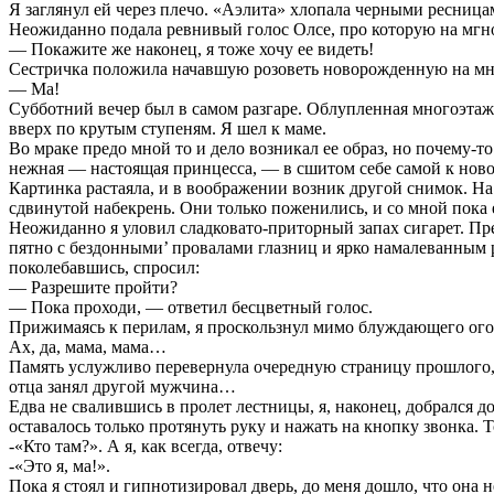
Я заглянул ей через плечо. «Аэлита» хлопала черными ресница
Неожиданно подала ревнивый голос Олсе, про которую на мгно
— Покажите же наконец, я тоже хочу ее видеть!
Сестричка положила начавшую розоветь новорожденную на мног
— Ма!
Субботний вечер был в самом разгаре. Облупленная многоэтажк
вверх по крутым ступеням. Я шел к маме.
Во мраке предо мной то и дело возникал ее образ, но почему-
нежная — настоящая принцесса, — в сшитом себе самой к ново
Картинка растаяла, и в воображении возник другой снимок. На
сдвинутой набекрень. Они только поженились, и со мной пок
Неожиданно я уловил сладковато-приторный запах сигарет. Прег
пятно с бездонными’ провалами глазниц и ярко намалеванным р
поколебавшись, спросил:
— Разрешите пройти?
— Пока проходи, — ответил бесцветный голос.
Прижимаясь к перилам, я проскользнул мимо блуждающего огон
Ах, да, мама, мама…
Память услужливо перевернула очередную страницу прошлого, и
отца занял другой мужчина…
Едва не свалившись в пролет лестницы, я, наконец, добрался д
оставалось только протянуть руку и нажать на кнопку звонка. Т
-«Кто там?». А я, как всегда, отвечу:
-«Это я, ма!».
Пока я стоял и гипнотизировал дверь, до меня дошло, что она н