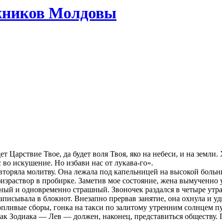
жников Молдовы
ет Царствие Твое, да будет воля Твоя, яко на небеси, и на земл
 во искушение. Но избави нас от лукава-го».
вторяла молитву. Она лежала под капельницей на высокой больн
израствор в пробирке. Заметив мое состояние, жена вымученно 
й и одновременно страшный. Звоночек раздался в четыре утра, к
писывала в блокнот. Внезапно прервав занятие, она охнула и уд
опливые сборы, гонка на такси по залитому утренним солнцем пу
нак Зодиака — Лев — должен, наконец, представиться обществу