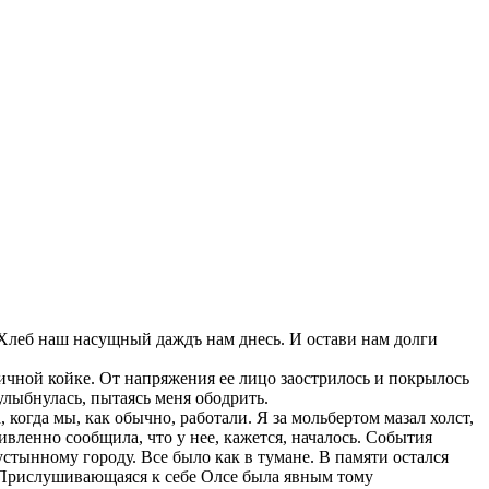
и. Хлеб наш насущный даждъ нам днесь. И остави нам долги
ичной койке. От напряжения ее лицо заострилось и покрылось
улыбнулась, пытаясь меня ободрить.
огда мы, как обычно, работали. Я за мольбертом мазал холст,
ивленно сообщила, что у нее, кажется, началось. События
стынному городу. Все было как в тумане. В памяти остался
. Прислушивающаяся к себе Олсе была явным тому