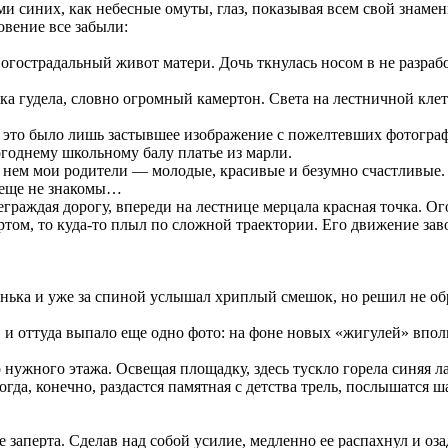
ми синих, как небесные омуты, глаз, показывая всем свой знаме
вение все забыли:
острадальный живот матери. Дочь ткнулась носом в не разработ
а гудела, словно огромный камертон. Света на лестничной клетк
то это было лишь застывшее изображение с пожелтевших фотогра
годнему школьному балу платье из марли.
 нем мои родители — молодые, красивые и безумно счастливые. 
а еще не знакомы…
раждая дорогу, впереди на лестнице мерцала красная точка. Ого
том, то куда-то плыл по сложной траектории. Его движение зав
ька и уже за спиной услышал хриплый смешок, но решил не обр
 оттуда выпало еще одно фото: на фоне новых «жигулей» вполне
о нужного этажа. Освещая площадку, здесь тускло горела синяя 
огда, конечно, раздастся памятная с детства трель, послышатся 
е заперта. Сделав над собой усилие, медленно ее распахнул и оза