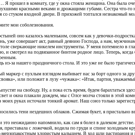
а… Я прошел в комнату, где у окна стояла женщина. Она была оч
пухшими красными веками и дрожащими губами. Сестра что-то нач
 со стуком входной двери. В прихожей топтался незнакомый мол
мите мои соболезнования.
остыней оно казалось маленьким, совсем как у девочки-подростк
знь, уже совершает акт, равный деянию Господа, а нам, мужчина
толе сверкающие никелем инструменты. У меня потемнело в глаз
ую, и смотрел на подвязанное бинтом родное лицо. Теперь, когда
оренным.
дь из-за нашего праздничного стола. И это уже не было трагичес
 маркер с пухлым взглядом выбивает нас за борт одного за друг
свояка», или положит в лузу «чужака»: «Итак, партия, уважаемый
устят на свободу. Ну, а пока есть время, будем барахтаться зд
 свет и окна плакали дождем, мы с Олсе молча стояли в этой ком
 моих руках источали тонкий аромат. Наш союз только зарегист
оносились тени нездешних облаков. Сжимая букет, я пристально в
и это неожиданно напомнило, как сам я болел в далеком детстве
ая, приставала с ложечкой, водила по груди и спине холодным 
-мерзопакостным хлористым кальцием. В ход шли растирания и к