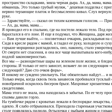
пространство складками, зияла черная дыра. Ах, да, мама, мам
обманешь. Это только грубый муляж, ‘ дешевая подделка с при
нервно терзающие платок и бессмысленно кивал. Слух вернулся
руке.
— Здравствуйте, — сказал он тихим казенным голосом. — При
— Ах, да, мама, мама…
Я проводил его в спальню, где на постели лежало тело. Под пр
барахтался в его лоне. И еще я подумал, что Женщина, даря жи
— Вам лучше выйти, — посоветовал очкарик, раскладывая на с
Сидя в кресле рядом с мамой, я гладил ее руку, холодную и сух
горькие морщинки разгладились, оно, наконец, стало умиротв
От смерти нет спасения, и она все чаще выхватывала кого-нибу
подлой закономерностью.
Все мы — разноцветные шары на зеленом поле жизни, и бледный
стороны. И только от него зависит, возьмет ли он следующим «
следующий? Даю сто очков форы».
И никому не суждено увильнуть. Нас обязательно найдут… и вып
Только вчера, когда сквозь тюль занавесок пробивался тусклый
новобрачной искрилось бисером брызг. Махровые хризантемы в
свидетелями.
Мама этого не знала, она находилась в забытьи. По ее челу пр
спазмы давили горло.
На тумбочке рядом с кроватью лежали в беспорядке лекарства, 
одеяло. Я слабо отбрыкивался. Приходила старенькая участков
столе появлялись пилюли, бутылочки с рыбьим жиром и горько