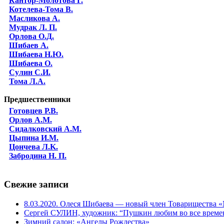
Кантор-Молотова Г.
Котелева-Тома В.
Масликова А.
Мудрак Л. П.
Орлова О.Д.
Шибаев А.
Шибаева Н.Ю.
Шибаева O.
Сулин С.И.
Тома Л.А.
Предшественники
Готовцев Р.В.
Орлов А.М.
Сидалковский А.М.
Цыпина И.М.
Цончева Л.K.
Забродина Н. П.
Свежие записи
8.03.2020. Олеся Шибаева — новый член Товарищества
Сергей СУЛИН, художник: “Пушкин любим во все време
Зимний салон: «Ангелы Рождества»