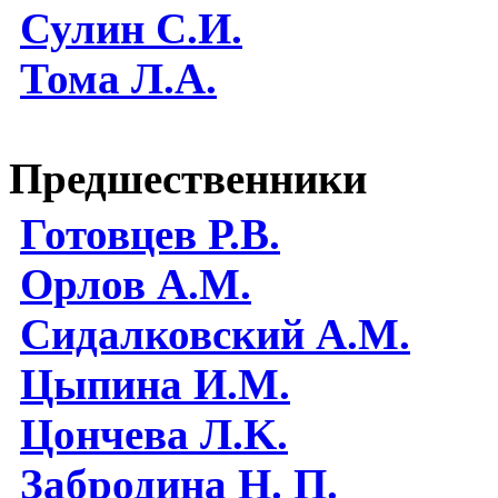
Сулин С.И.
Тома Л.А.
Предшественники
Готовцев Р.В.
Орлов А.М.
Сидалковский А.М.
Цыпина И.М.
Цончева Л.K.
Забродина Н. П.