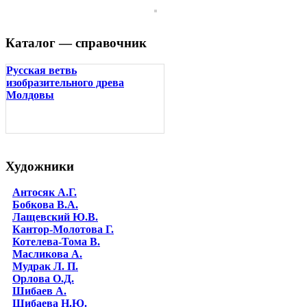
Каталог — справочник
Русская ветвь
изобразительного древа
Молдовы
Художники
Антосяк А.Г.
Бобкова В.А.
Лащевский Ю.В.
Кантор-Молотова Г.
Котелева-Тома В.
Масликова А.
Мудрак Л. П.
Орлова О.Д.
Шибаев А.
Шибаева Н.Ю.