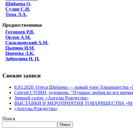
Шибаева O.
Сулин С.И.
Тома Л.А.
Предшественники
Готовцев Р.В.
Орлов А.М.
Сидалковский А.М.
Цыпина И.М.
Цончева Л.K.
Забродина Н. П.
Свежие записи
8.03.2020. Олеся Шибаева — новый член Товарищества
Сергей СУЛИН, художник: “Пушкин любим во все време
Зимний салон: «Ангелы Рождества»
ВЫСТАВКИ И МЕРОПРИЯТИЯ ТОВАРИЩЕСТВА «М-АР
«Ангелы Рождества»
Поиск
Поиск