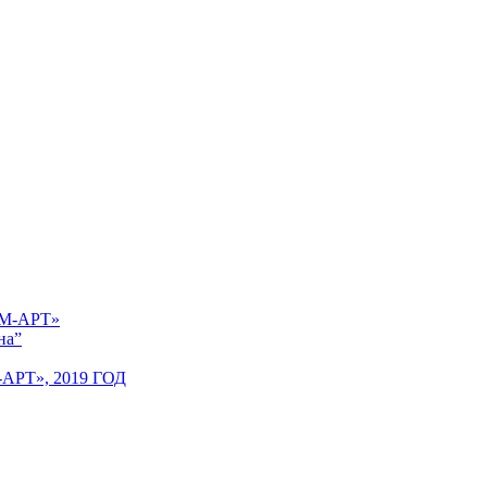
 «М-АРТ»
на”
Т», 2019 ГОД