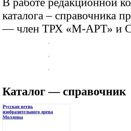
В работе редакционной к
каталога – справочника п
— член ТРХ «М-АРТ» и 
Каталог — справочник
Русская ветвь
изобразительного древа
Молдовы