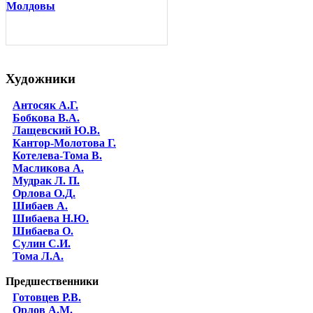
Молдовы
Художники
Антосяк А.Г.
Бобкова В.А.
Лащевский Ю.В.
Кантор-Молотова Г.
Котелева-Тома В.
Масликова А.
Мудрак Л. П.
Орлова О.Д.
Шибаев А.
Шибаева Н.Ю.
Шибаева O.
Сулин С.И.
Тома Л.А.
Предшественники
Готовцев Р.В.
Орлов А.М.