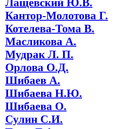
Лащевский Ю.В.
Кантор-Молотова Г.
Котелева-Тома В.
Масликова А.
Мудрак Л. П.
Орлова О.Д.
Шибаев А.
Шибаева Н.Ю.
Шибаева O.
Сулин С.И.