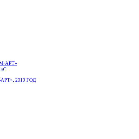
 «М-АРТ»
на”
Т», 2019 ГОД