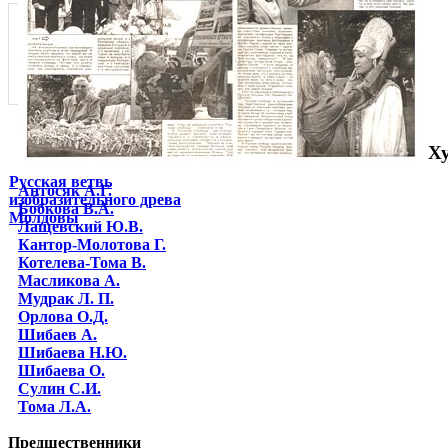
Х
Русская ветвь
Антосяк А.Г.
изобразительного древа
Бобкова В.А.
Молдовы
Лащевский Ю.В.
Кантор-Молотова Г.
Котелева-Тома В.
Масликова А.
Мудрак Л. П.
Орлова О.Д.
Шибаев А.
Шибаева Н.Ю.
Шибаева O.
Сулин С.И.
Тома Л.А.
Предшественники