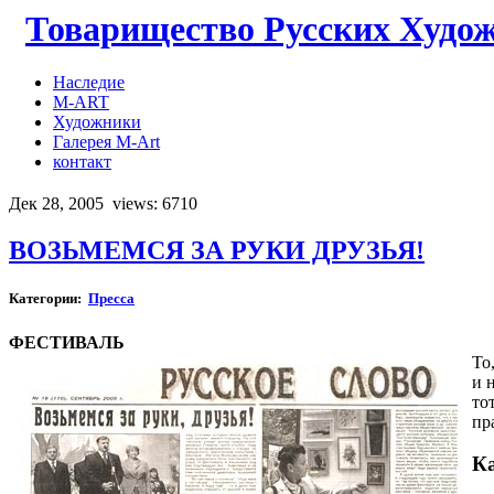
Товарищество Русских Худо
Наследие
M-ART
Художники
Галерея M-Art
контакт
Дек 28, 2005
views: 6710
ВОЗЬМЕМСЯ ЗА РУКИ ДРУЗЬЯ!
Категории:
Пресса
ФЕСТИВАЛЬ
То
и 
то
пр
К