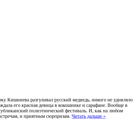
арку Кишинева разгуливал русский медведь, никого не удивляло
ждала его красная девица в кокошнике и сарафане. Вообще в
спубликанский полиэтнический фестиваль. И, как на любом
 встречам, и приятным сюрпризам.
Читать дальше »