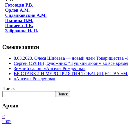
Готовцев Р.В.
Орлов А.М.
Сидалковский А.М.
Цыпина И.М.
Цончева Л.K.
Забродина Н. П.
Свежие записи
8.03.2020. Олеся Шибаева — новый член Товарищества
Сергей СУЛИН, художник: “Пушкин любим во все време
Зимний салон: «Ангелы Рождества»
ВЫСТАВКИ И МЕРОПРИЯТИЯ ТОВАРИЩЕСТВА «М-АР
«Ангелы Рождества»
Поиск
Поиск
Архив
<
2005