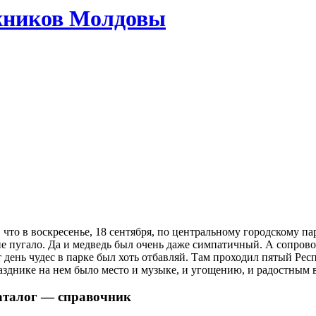
жников Молдовы
, что в воскресенье, 18 сентября, по центральному городскому п
не пугало. Да и медведь был очень даже симпатичный. А сопрово
т день чудес в парке был хоть отбавляй. Там проходил пятый Ре
азднике на нем было место и музыке, и угощению, и радостным
аталог — справочник