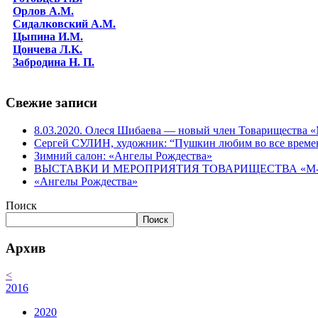
Орлов А.М.
Сидалковский А.М.
Цыпина И.М.
Цончева Л.K.
Забродина Н. П.
Свежие записи
8.03.2020. Олеся Шибаева — новый член Товарищества
Сергей СУЛИН, художник: “Пушкин любим во все време
Зимний салон: «Ангелы Рождества»
ВЫСТАВКИ И МЕРОПРИЯТИЯ ТОВАРИЩЕСТВА «М-АР
«Ангелы Рождества»
Поиск
Поиск
Архив
<
2016
2020