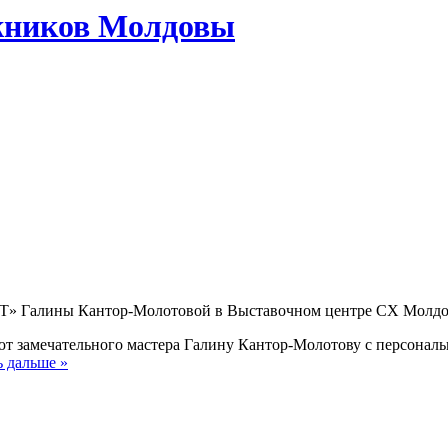
жников Молдовы
АРТ» Галины Кантор-Молотовой в Выставочном центре СХ Молдо
т замечательного мастера Галину Кантор-Молотову с персональ
ь дальше »