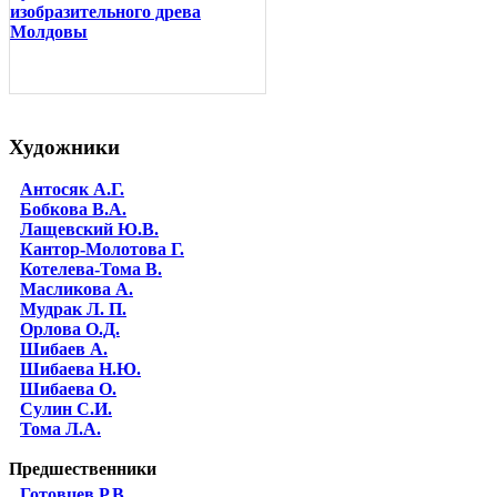
изобразительного древа
Молдовы
Художники
Антосяк А.Г.
Бобкова В.А.
Лащевский Ю.В.
Кантор-Молотова Г.
Котелева-Тома В.
Масликова А.
Мудрак Л. П.
Орлова О.Д.
Шибаев А.
Шибаева Н.Ю.
Шибаева O.
Сулин С.И.
Тома Л.А.
Предшественники
Готовцев Р.В.