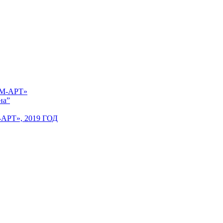
 «М-АРТ»
на”
Т», 2019 ГОД