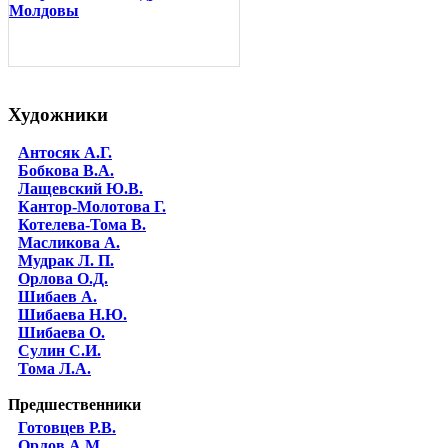
Молдовы
Художники
Антосяк А.Г.
Бобкова В.А.
Лащевский Ю.В.
Кантор-Молотова Г.
Котелева-Тома В.
Масликова А.
Мудрак Л. П.
Орлова О.Д.
Шибаев А.
Шибаева Н.Ю.
Шибаева O.
Сулин С.И.
Тома Л.А.
Предшественники
Готовцев Р.В.
Орлов А.М.