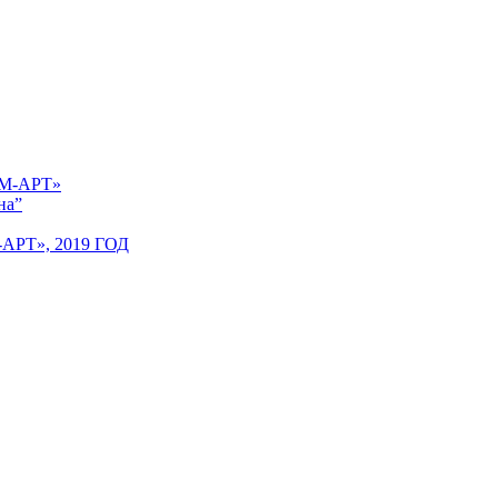
 «М-АРТ»
на”
Т», 2019 ГОД