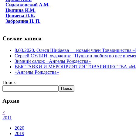
Сидалковский А.М.
Цыпина И.М.
Цончева Л.K.
Забродина Н. П.
Свежие записи
8.03.2020. Олеся Шибаева — новый член Товарищества
Сергей СУЛИН, художник: “Пушкин любим во все време
Зимний салон: «Ангелы Рождества»
ВЫСТАВКИ И МЕРОПРИЯТИЯ ТОВАРИЩЕСТВА «М-АР
«Ангелы Рождества»
Поиск
Поиск
Архив
<
2011
2020
2019